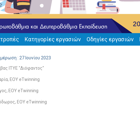
ιτροπές
Κατηγορίες εργασιών
Οδηγίες εργασιών
μέρωση : 27 Ιουνίου 2023
ίβας ITYE "Διόφαντος"
ρία, EΟY eTwinning
γος, EΟY eTwinning
δωρος, EΟY eTwinning