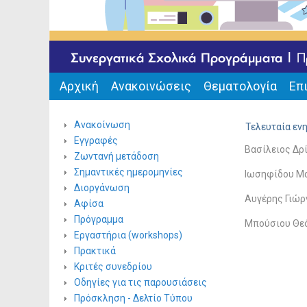
Αρχική
Ανακοινώσεις
Θεματολογία
Επ
Ανακοίνωση
Τελευταία ενη
Εγγραφές
Βασίλειος Δρ
Ζωντανή μετάδοση
Σημαντικές ημερομηνίες
Ιωσηφίδου Μα
Διοργάνωση
Αυγέρης Γιώρ
Αφίσα
Πρόγραμμα
Μπούσιου Θεό
Εργαστήρια (workshops)
Πρακτικά
Κριτές συνεδρίου
Οδηγίες για τις παρουσιάσεις
Πρόσκληση - Δελτίο Τύπου