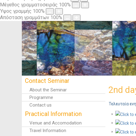
Μέγεθος γραμματοσειράς
100
%
Ύψος γραμμής
100
%
Απόσταση γραμμάτων
100
%
Contact Seminar
2nd da
About the Seminar
Programme
Τελευταία εν
Contact us
Practical Information
Venue and Accomodation
Travel Information