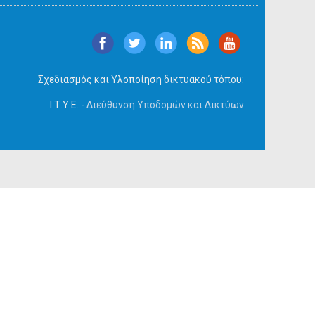
Σχεδιασμός και Υλοποίηση δικτυακού τόπου:
Ι.Τ.Υ.Ε. -
Διεύθυνση Υποδομών και Δικτύων