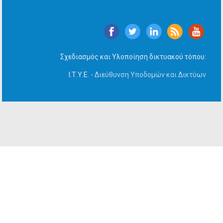
Σχεδιασμός και Υλοποίηση δικτυακού τόπου:
Ι.Τ.Υ.Ε. -
Διεύθυνση Υποδομών και Δικτύων